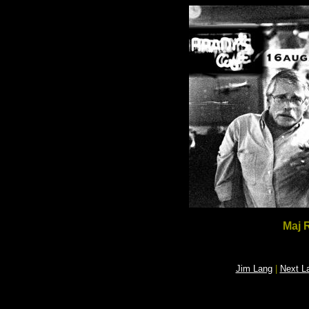
Maj 
Jim Lang
|
Next L